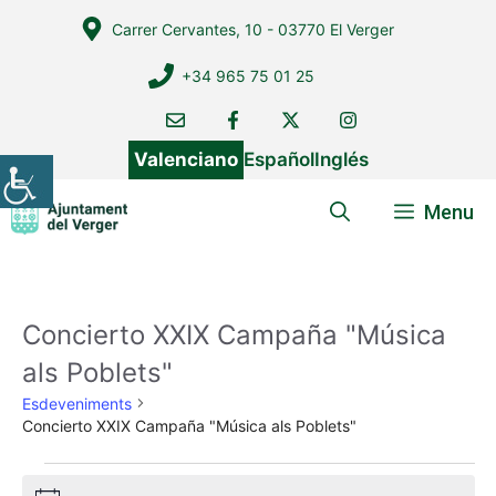
Vés
Carrer Cervantes, 10 - 03770 El Verger
al
contingut
+34 965 75 01 25
Valenciano
Español
Inglés
Menu
Concierto XXIX Campaña "Música
als Poblets"
Esdeveniments
Concierto XXIX Campaña "Música als Poblets"
Esdeveniments