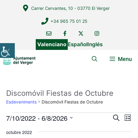
Vés
Carrer Cervantes, 10 - 03770 El Verger
al
contingut
+34 965 75 01 25
Valenciano
Español
Inglés
Menu
Discomóvil Fiestas de Octubre
Esdeveniments
Discomóvil Fiestas de Octubre
Esdeveniments
7/10/2022
 - 
6/8/2026
N
N
C
L
e
a
a
S
l
r
octubre 2022
v
i
e
v
c