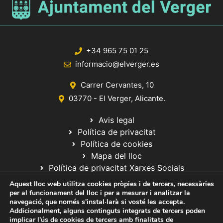
e
n
t
+34 965 75 01 25
s
informacio@elverger.es
Carrer Cervantes, 10
03770 - El Verger, Alicante.
Avis legal
Política de privacitat
Política de cookies
Mapa del lloc
Política de privacitat Xarxes Socials
Aquest lloc web utilitza cookies pròpies i de tercers, necessàries
per al funcionament del lloc i per a mesurar i analitzar la
navegació, que només s'instal·larà si vosté les accepta.
Addicionalment, alguns continguts integrats de tercers poden
implicar l'ús de cookies de tercers amb finalitats de