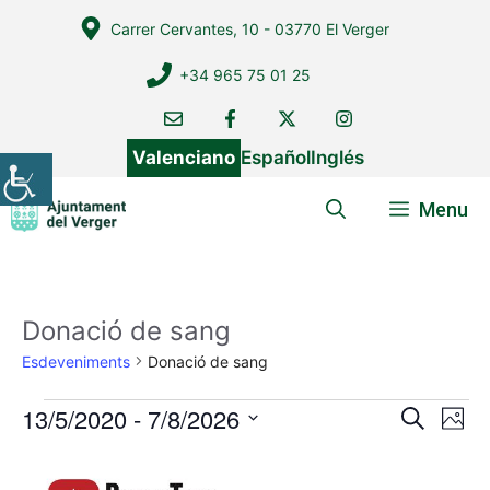
Vés
Carrer Cervantes, 10 - 03770 El Verger
al
contingut
+34 965 75 01 25
Valenciano
Español
Inglés
Menu
Donació de sang
Esdeveniments
Donació de sang
Esdeveniments
13/5/2020
 - 
7/8/2026
N
N
C
P
e
a
a
S
h
r
L
v
o
e
v
c