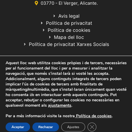
03770 - El Verger, Alicante.
Avis legal
Política de privacitat
Política de cookies
Mapa del lloc
Política de privacitat Xarxes Socials
Aquest lloc web utilitza cookies pròpies i de tercers, necessàries
per al funcionament del lloc i per a mesurar i analitzar la
navegació, que només s'instal·larà si vosté les accepta.
Addicionalment, alguns continguts integrats de tercers poden
implicar l'ús de cookies de tercers amb finalitats de
© 2020 Web desarrollada por el Servicio de Informática de Diputación
màrqueting/multimèdia, que s'instal·laran únicament quan vosté
de Alicante
ho consenta i/o en interactuar amb aquests continguts. Pot
acceptar, rebutjar o configurar les cookies no necessàries en
qualsevol moment als
ajustaments
.
Per a més informació visite la nostra
Política de cookies
.
Tanca el bàner de ga
Aceptar
Rechazar
Ajustes