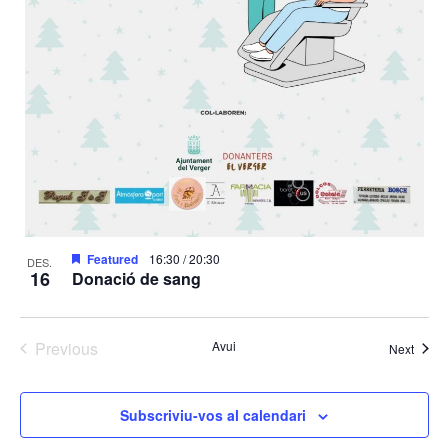
Featured
16:30
/
20:30
DES.
16
Donació de sang
Previous
Avui
Esdev
Next
Esdeveniments
Subscriviu-vos al calendari