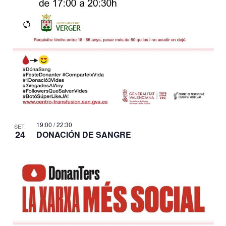
e
n
t
s
19:00
/
22:30
SET.
24
DONACIÓN DE SANGRE