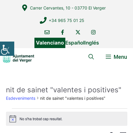
Vés
Carrer Cervantes, 10 - 03770 El Verger
al
contingut
+34 965 75 01 25
Valenciano
Español
Inglés
Menu
nit de sainet "valentes i positives"
Esdeveniments
nit de sainet "valentes i positives"
Esdeveniments
No s'ha trobat cap resultat.
A
v
í