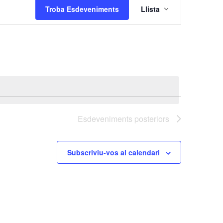
Troba Esdeveniments
Llista
a
v
e
g
a
c
i
ó
d
Esdeveniments
posteriors
e
v
Subscriviu-vos al calendari
i
s
u
a
l
i