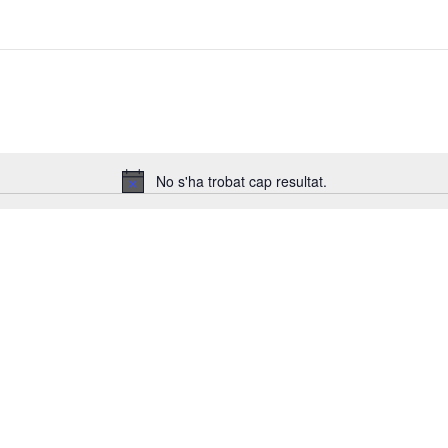
No s'ha trobat cap resultat.
A
v
í
s