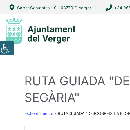
Vés
Carrer Cervantes, 10 - 03770 El Verger
+34 965
al
contingut
RUTA GUIADA "D
SEGÀRIA"
Esdeveniments
RUTA GUIADA "DESCOBREIX LA FLOR
Esdeveniments