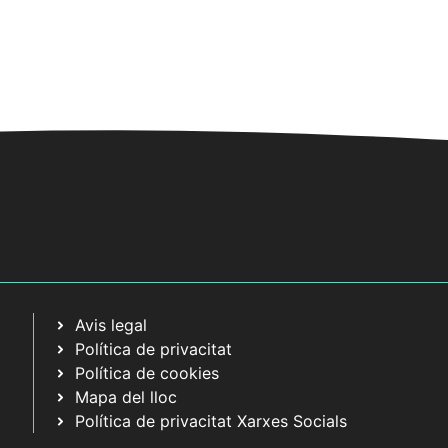
t
z
a
c
i
o
n
s
E
s
d
e
Avis legal
v
Política de privacitat
e
Política de cookies
n
Mapa del lloc
i
Política de privacitat Xarxes Socials
m