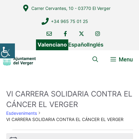
Vés
Carrer Cervantes, 10 - 03770 El Verger
al
contingut
+34 965 75 01 25
Valenciano
Español
Inglés
Menu
VI CARRERA SOLIDARIA CONTRA EL
CÁNCER EL VERGER
Esdeveniments
VI CARRERA SOLIDARIA CONTRA EL CÁNCER EL VERGER
Esdeveniments