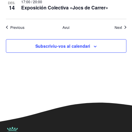
17:00
/
20:00
DES.
14
Exposición Colectiva «Jocs de Carrer»
Esdeveniments
Esdev
Previous
Avui
Next
Subscriviu-vos al calendari