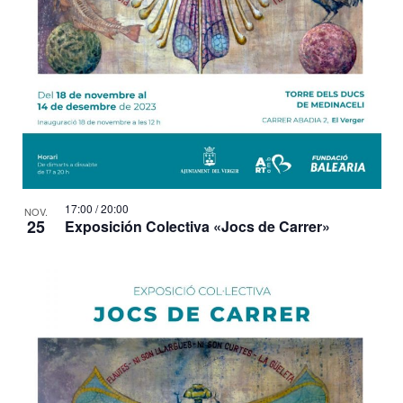
t
s
17:00
/
20:00
NOV.
25
Exposición Colectiva «Jocs de Carrer»