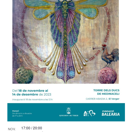
17:00
/
20:00
NOV.