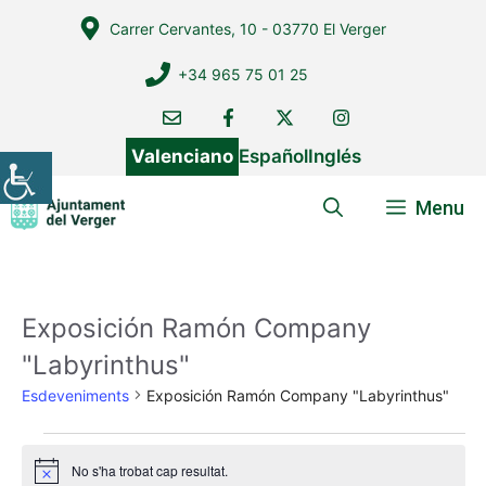
Vés
Carrer Cervantes, 10 - 03770 El Verger
al
contingut
+34 965 75 01 25
Valenciano
Español
Inglés
Menu
Exposición Ramón Company
"Labyrinthus"
Esdeveniments
Exposición Ramón Company "Labyrinthus"
Esdeveniments
No s'ha trobat cap resultat.
A