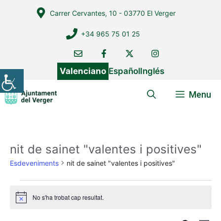
Vés
Carrer Cervantes, 10 - 03770 El Verger
al
contingut
+34 965 75 01 25
Valenciano
Español
Inglés
Menu
nit de sainet "valentes i positives"
Esdeveniments
nit de sainet "valentes i positives"
Esdeveniments
No s'ha trobat cap resultat.
A
v
í