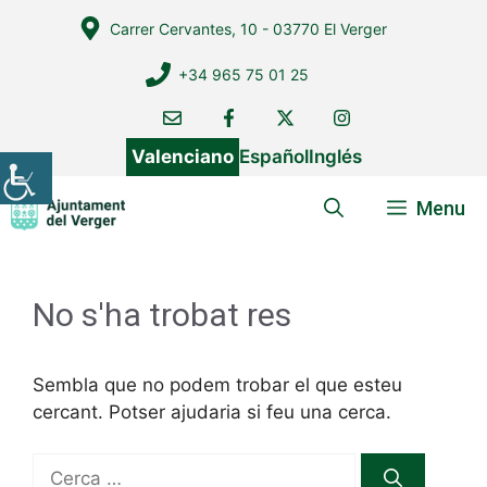
Vés
Carrer Cervantes, 10 - 03770 El Verger
al
contingut
+34 965 75 01 25
Valenciano
Español
Inglés
Menu
No s'ha trobat res
Sembla que no podem trobar el que esteu
cercant. Potser ajudaria si feu una cerca.
Cerca: