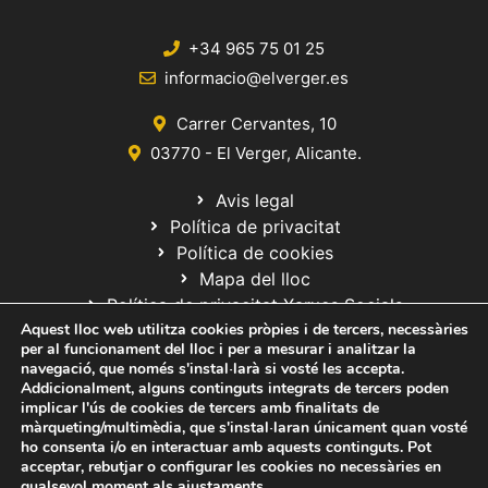
+34 965 75 01 25
informacio@elverger.es
Carrer Cervantes, 10
03770 - El Verger, Alicante.
Avis legal
Política de privacitat
Política de cookies
Mapa del lloc
Política de privacitat Xarxes Socials
Aquest lloc web utilitza cookies pròpies i de tercers, necessàries
per al funcionament del lloc i per a mesurar i analitzar la
navegació, que només s'instal·larà si vosté les accepta.
Addicionalment, alguns continguts integrats de tercers poden
implicar l'ús de cookies de tercers amb finalitats de
màrqueting/multimèdia, que s'instal·laran únicament quan vosté
ho consenta i/o en interactuar amb aquests continguts. Pot
© 2020 Web desarrollada por el Servicio de Informática de Diputación
acceptar, rebutjar o configurar les cookies no necessàries en
de Alicante
qualsevol moment als
ajustaments
.