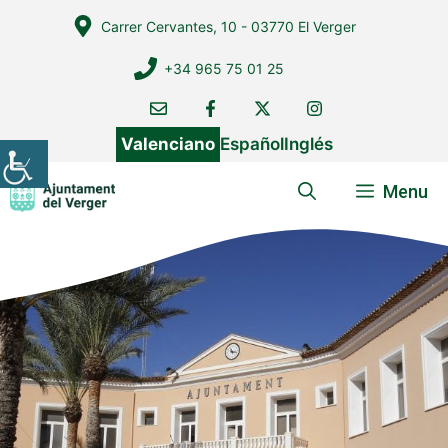
Vés
Carrer Cervantes, 10 - 03770 El Verger
al
contingut
+34 965 75 01 25
Valenciano
Español
Inglés
Menu