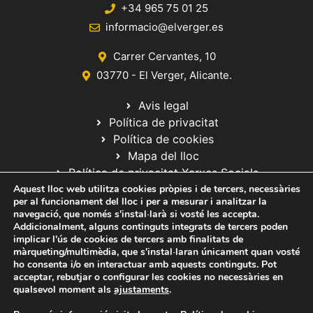
+34 965 75 01 25
informacio@elverger.es
Carrer Cervantes, 10
03770 - El Verger, Alicante.
Avis legal
Política de privacitat
Política de cookies
Mapa del lloc
Política de privacitat Xarxes Socials
Aquest lloc web utilitza cookies pròpies i de tercers, necessàries
per al funcionament del lloc i per a mesurar i analitzar la
navegació, que només s'instal·larà si vosté les accepta.
Addicionalment, alguns continguts integrats de tercers poden
implicar l'ús de cookies de tercers amb finalitats de
màrqueting/multimèdia, que s'instal·laran únicament quan vosté
ho consenta i/o en interactuar amb aquests continguts. Pot
© 2020 Web desarrollada por el Servicio de Informática de Diputación
acceptar, rebutjar o configurar les cookies no necessàries en
de Alicante
qualsevol moment als
ajustaments
.