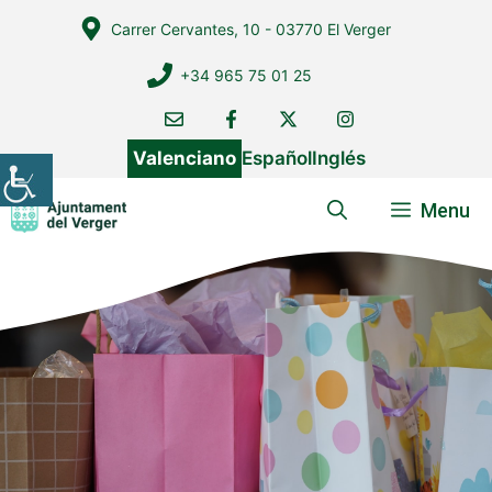
Vés
Carrer Cervantes, 10 - 03770 El Verger
al
contingut
+34 965 75 01 25
Valenciano
Español
Inglés
Menu