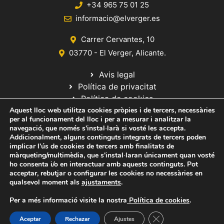
+34 965 75 01 25
informacio@elverger.es
Carrer Cervantes, 10
03770 - El Verger, Alicante.
Avis legal
Política de privacitat
Política de cookies
Aquest lloc web utilitza cookies pròpies i de tercers, necessàries
Mapa del lloc
per al funcionament del lloc i per a mesurar i analitzar la
Política de privacitat Xarxes Socials
navegació, que només s'instal·larà si vosté les accepta.
Addicionalment, alguns continguts integrats de tercers poden
implicar l'ús de cookies de tercers amb finalitats de
màrqueting/multimèdia, que s'instal·laran únicament quan vosté
ho consenta i/o en interactuar amb aquests continguts. Pot
acceptar, rebutjar o configurar les cookies no necessàries en
qualsevol moment als
ajustaments
.
© 2020 Web desarrollada por el Servicio de Informática de Diputación
de Alicante
Per a més informació visite la nostra
Política de cookies
.
Tanca el bàner de ga
Aceptar
Rechazar
Ajustes