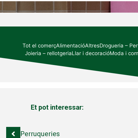
Tot el comerç
Alimentació
Altres
Drogueria – Pe
Joieria – rellotgeria
Llar i decoració
Moda i co
Et pot interessar:
Perruqueries