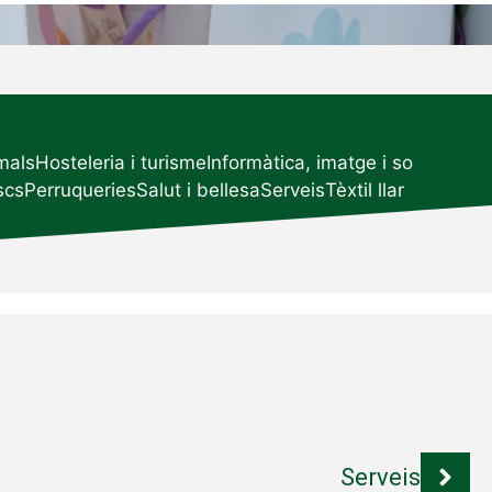
imals
Hosteleria i turisme
Informàtica, imatge i so
scs
Perruqueries
Salut i bellesa
Serveis
Tèxtil llar
Serveis