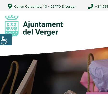
Vés
Carrer Cervantes, 10 - 03770 El Verger
+34 965
al
contingut