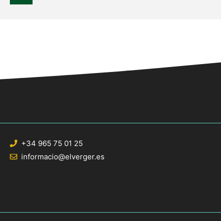
+34 965 75 01 25
informacio@elverger.es