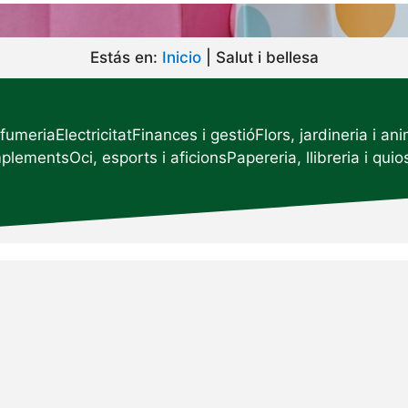
Estás en:
Inicio
|
Salut i bellesa
rfumeria
Electricitat
Finances i gestió
Flors, jardineria i an
mplements
Oci, esports i aficions
Papereria, llibreria i quio