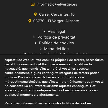
informacio@elverger.es
Carrer Cervantes, 10
03770 - El Verger, Alicante.
Avis legal
Política de privacitat
Política de cookies
Mapa del lloc
Política de privacitat Xarxes Socials
Aquest lloc web utilitza cookies pròpies i de tercers, necessàries
per al funcionament del lloc i per a mesurar i analitzar la
navegació, que només s'instal·larà si vosté les accepta.
Addicionalment, alguns continguts integrats de tercers poden
implicar l'ús de cookies de tercers amb finalitats de
màrqueting/multimèdia, que s'instal·laran únicament quan vosté
ho consenta i/o en interactuar amb aquests continguts. Pot
© 2020 Web desarrollada por el Servicio de Informática de Diputación
acceptar, rebutjar o configurar les cookies no necessàries en
de Alicante
qualsevol moment als
ajustaments
.
Per a més informació visite la nostra
Política de cookies
.