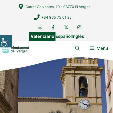
Vés
Carrer Cervantes, 10 - 03770 El Verger
al
contingut
+34 965 75 01 25
Valenciano
Español
Inglés
Menu