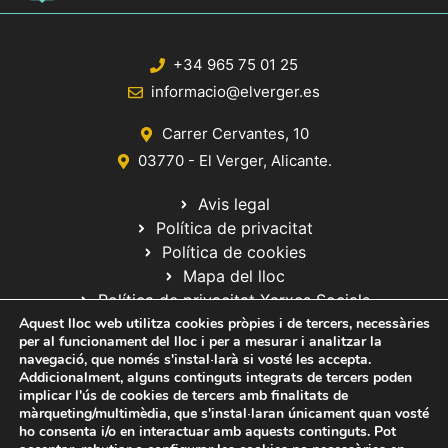
+34 965 75 01 25
informacio@elverger.es
Carrer Cervantes, 10
03770 - El Verger, Alicante.
Avis legal
Política de privacitat
Política de cookies
Mapa del lloc
Política de privacitat Xarxes Socials
Aquest lloc web utilitza cookies pròpies i de tercers, necessàries
per al funcionament del lloc i per a mesurar i analitzar la
navegació, que només s'instal·larà si vosté les accepta.
Addicionalment, alguns continguts integrats de tercers poden
implicar l'ús de cookies de tercers amb finalitats de
màrqueting/multimèdia, que s'instal·laran únicament quan vosté
ho consenta i/o en interactuar amb aquests continguts. Pot
© 2020 Web desarrollada por el Servicio de Informática de Diputación