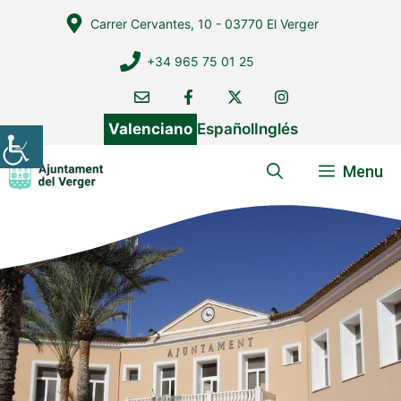
Vés
Carrer Cervantes, 10 - 03770 El Verger
al
contingut
+34 965 75 01 25
Valenciano
Español
Inglés
Menu