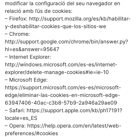
modificar la configuració del seu navegador en
relació amb l’ús de cookies:
– Firefox: http://support.mozilla.org/es/kb/habilitar-
y-deshabilitar-cookies-que-los-sitios-we
– Chrome:
http://support.google.com/chrome/bin/answer.py?
hl=es&answer=95647
– Internet Explorer:
http://windows.microsoft.com/es-es/internet-
explorer/delete-manage-cookies#ie=ie-10
– Microsoft Edge:
https://support.microsoft.com/es-es/microsoft-
edge/eliminar-las-cookies-en-microsoft-edge-
63947406-40ac-c3b8-57b9-2a946a29ae09
– Safari: https://support.apple.com/kb/ph17191?
locale=es_ES
– Opera: https://help.opera.com/en/latest/web-
preferences/#cookies