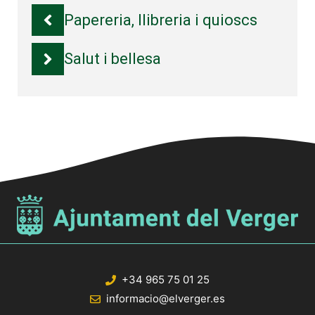
Papereria, llibreria i quioscs
Salut i bellesa
+34 965 75 01 25
informacio@elverger.es