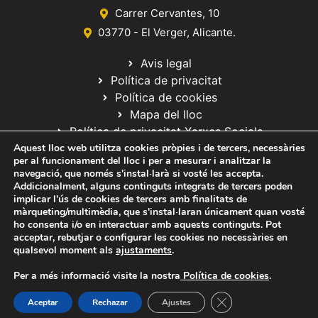
Carrer Cervantes, 10
03770 - El Verger, Alicante.
Avis legal
Política de privacitat
Política de cookies
Mapa del lloc
Política de privacitat Xarxes Socials
Aquest lloc web utilitza cookies pròpies i de tercers, necessàries
per al funcionament del lloc i per a mesurar i analitzar la
navegació, que només s'instal·larà si vosté les accepta.
Addicionalment, alguns continguts integrats de tercers poden
implicar l'ús de cookies de tercers amb finalitats de
màrqueting/multimèdia, que s'instal·laran únicament quan vosté
ho consenta i/o en interactuar amb aquests continguts. Pot
© 2020 Web desarrollada por el Servicio de Informática de Diputación
acceptar, rebutjar o configurar les cookies no necessàries en
de Alicante
qualsevol moment als
ajustaments
.
Per a més informació visite la nostra
Política de cookies
.
Tanca el bàner de ga
Aceptar
Rechazar
Ajustes