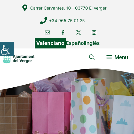
Vés
Carrer Cervantes, 10 - 03770 El Verger
al
contingut
+34 965 75 01 25
Valenciano
Español
Inglés
Menu