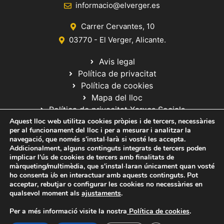
informacio@elverger.es
Carrer Cervantes, 10
03770 - El Verger, Alicante.
Avis legal
Política de privacitat
Política de cookies
Mapa del lloc
Política de privacitat Xarxes Socials
Aquest lloc web utilitza cookies pròpies i de tercers, necessàries
per al funcionament del lloc i per a mesurar i analitzar la
navegació, que només s'instal·larà si vosté les accepta.
Addicionalment, alguns continguts integrats de tercers poden
implicar l'ús de cookies de tercers amb finalitats de
màrqueting/multimèdia, que s'instal·laran únicament quan vosté
ho consenta i/o en interactuar amb aquests continguts. Pot
© 2020 Web desarrollada por el Servicio de Informática de Diputación
acceptar, rebutjar o configurar les cookies no necessàries en
de Alicante
qualsevol moment als
ajustaments
.
Per a més informació visite la nostra
Política de cookies
.