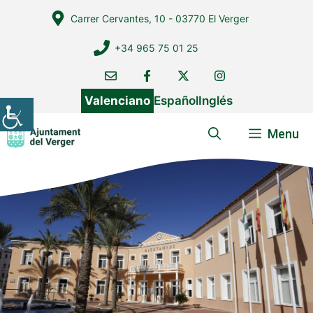
Vés
Carrer Cervantes, 10 - 03770 El Verger
al
contingut
+34 965 75 01 25
Valenciano
Español
Inglés
Menu