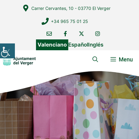
Vés
Carrer Cervantes, 10 - 03770 El Verger
al
contingut
+34 965 75 01 25
Valenciano
Español
Inglés
Menu