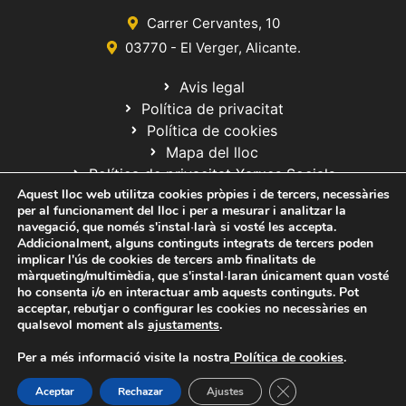
Carrer Cervantes, 10
03770 - El Verger, Alicante.
Avis legal
Política de privacitat
Política de cookies
Mapa del lloc
Política de privacitat Xarxes Socials
Aquest lloc web utilitza cookies pròpies i de tercers, necessàries
per al funcionament del lloc i per a mesurar i analitzar la
navegació, que només s'instal·larà si vosté les accepta.
Addicionalment, alguns continguts integrats de tercers poden
implicar l'ús de cookies de tercers amb finalitats de
màrqueting/multimèdia, que s'instal·laran únicament quan vosté
ho consenta i/o en interactuar amb aquests continguts. Pot
© 2020 Web desarrollada por el Servicio de Informática de Diputación
acceptar, rebutjar o configurar les cookies no necessàries en
de Alicante
qualsevol moment als
ajustaments
.
Per a més informació visite la nostra
Política de cookies
.
Tanca el bàner de ga
Aceptar
Rechazar
Ajustes