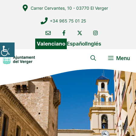
Vés
Carrer Cervantes, 10 - 03770 El Verger
al
contingut
+34 965 75 01 25
Valenciano
Español
Inglés
Menu