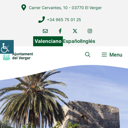
Vés
Carrer Cervantes, 10 - 03770 El Verger
al
contingut
+34 965 75 01 25
Valenciano
Español
Inglés
Menu