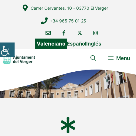
Vés
Carrer Cervantes, 10 - 03770 El Verger
al
contingut
+34 965 75 01 25
Valenciano
Español
Inglés
Menu