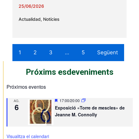
25/06/2026
Actualidad
,
Notícies
1
2
3
…
5
Següent
Próxims esdeveniments
Próximos eventos
D
17:00
/
20:00
AG.
6
e
Exposició «Torre de mescles» de
s
Jeanne M. Connolly
t
a
c
a
t
Visualitza el calendari