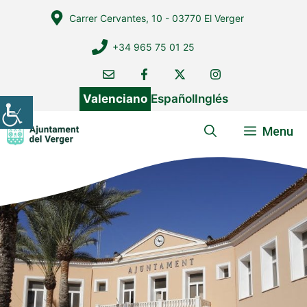
Vés
Carrer Cervantes, 10 - 03770 El Verger
al
contingut
+34 965 75 01 25
Valenciano
Español
Inglés
Menu