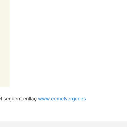
el següent enllaç
www.eemelverger.es