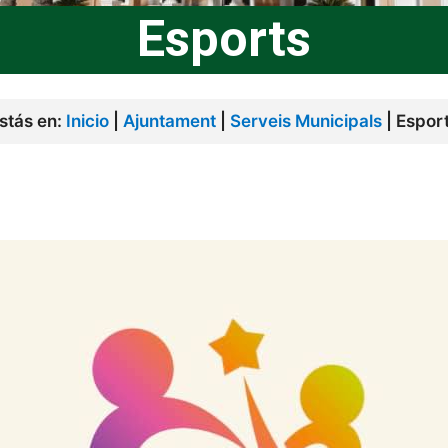
Esports
stás en:
Inicio
|
Ajuntament
|
Serveis Municipals
|
Espor