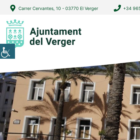
Vés
Carrer Cervantes, 10 - 03770 El Verger
+34 965
al
contingut