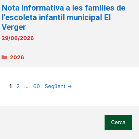
Nota informativa a les families de
l’escoleta infantil municipal El
Verger
29/06/2026
Categories
2026
Pàgina
Pàgina
Pàgina
1
2
…
60
Següent
→
Cerca