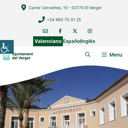
Vés
Carrer Cervantes, 10 - 03770 El Verger
al
contingut
+34 965 75 01 25
Valenciano
Español
Inglés
Menu