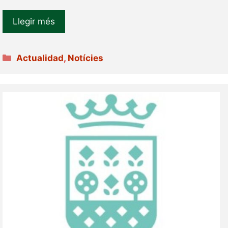
Llegir més
Categories
Actualidad
,
Notícies