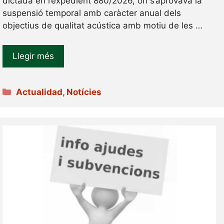
dictada en l’expedient 880/2026, on s’aprovava la
suspensió temporal amb caràcter anual dels
objectius de qualitat acústica amb motiu de les …
Llegir més
Categories
Actualidad
,
Notícies