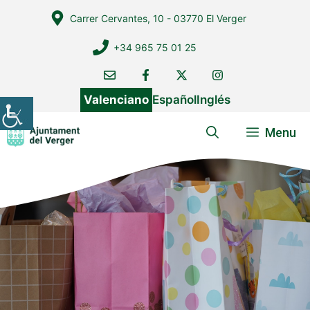
Vés
Carrer Cervantes, 10 - 03770 El Verger
al
contingut
+34 965 75 01 25
Valenciano
Español
Inglés
Menu