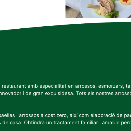
estaurant amb especialitat en arrossos, esmorzars, tape
innovador i de gran exquisidesa. Tots els nostres arrosso
elles i arrossos a cost zero, així com elaboració de pae
ts de casa. Obtindrà un tractament familiar i amable pe