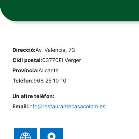
Direcció:
Av. Valencia, 73
Cidi postal:
03770
El Verger
Província:
Alicante
Teléfon
:
966 25 10 10
Un altre telèfon:
Email:
info@restaurantecasacolom.es