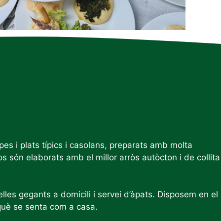
s i plats típics i casolans, preparats amb molta
s són elaborats amb el millor arròs autòcton i de collita
lles gegants a domicili i servei d’àpats. Disposem en el
rquè se senta com a casa.