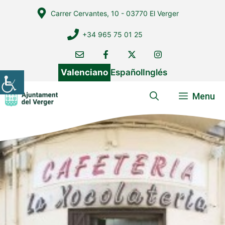
Vés
Carrer Cervantes, 10 - 03770 El Verger
al
contingut
+34 965 75 01 25
Valenciano
Español
Inglés
Menu