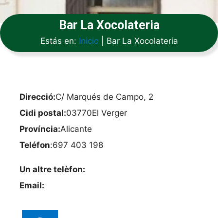
Bar La Xocolateria
Estás en:
Inicio
|
Bar La Xocolateria
Direcció:
C/ Marqués de Campo, 2
Cidi postal:
03770
El Verger
Província:
Alicante
Teléfon
:
697 403 198
Un altre telèfon:
Email: