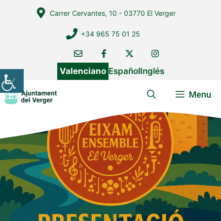
Vés
Carrer Cervantes, 10 - 03770 El Verger
al
contingut
+34 965 75 01 25
Valenciano
Español
Inglés
Menu