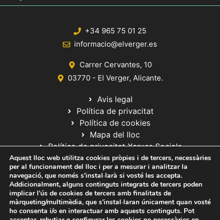
+34 965 75 01 25
informacio@elverger.es
Carrer Cervantes, 10
03770 - El Verger, Alicante.
Avis legal
Política de privacitat
Política de cookies
Mapa del lloc
Política de privacitat Xarxes Socials
Aquest lloc web utilitza cookies pròpies i de tercers, necessàries
per al funcionament del lloc i per a mesurar i analitzar la
navegació, que només s'instal·larà si vosté les accepta.
Addicionalment, alguns continguts integrats de tercers poden
implicar l'ús de cookies de tercers amb finalitats de
màrqueting/multimèdia, que s'instal·laran únicament quan vosté
ho consenta i/o en interactuar amb aquests continguts. Pot
© 2020 Web desarrollada por el Servicio de Informática de Diputación
acceptar, rebutjar o configurar les cookies no necessàries en