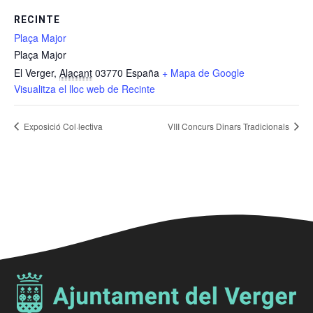
RECINTE
Plaça Major
Plaça Major
El Verger
,
Alacant
03770
España
+ Mapa de Google
Visualitza el lloc web de Recinte
Exposició Col·lectiva
VIII Concurs Dinars Tradicionals