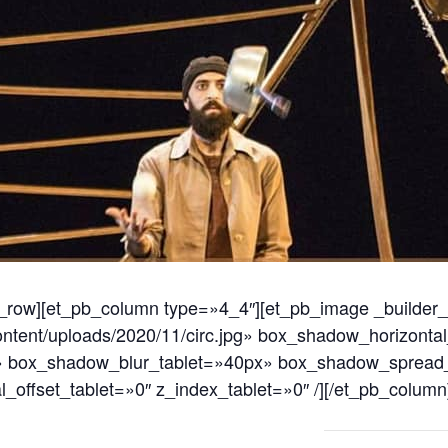
b_row][et_pb_column type=»4_4″][et_pb_image _builder_
ontent/uploads/2020/11/circ.jpg» box_shadow_horizonta
» box_shadow_blur_tablet=»40px» box_shadow_spread
al_offset_tablet=»0″ z_index_tablet=»0″ /][/et_pb_column