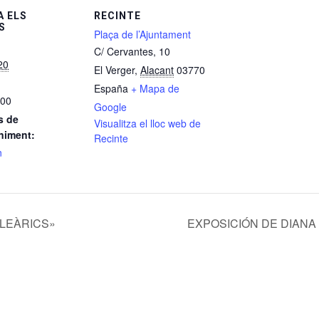
 ELS
RECINTE
S
Plaça de l’Ajuntament
C/ Cervantes, 10
20
El Verger
,
Alacant
03770
España
+ Mapa de
:00
Google
s de
Visualitza el lloc web de
niment:
Recinte
n
ALEÀRICS»
EXPOSICIÓN DE DIANA