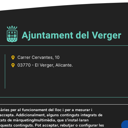
Carrer Cervantes, 10
03770 - El Verger, Alicante.
sàries per al funcionament del lloc i per a mesurar i
s accepta. Addicionalment, alguns continguts integrats de
itats de màrqueting/multimèdia, que s'instal·laran
icante
uests continguts. Pot acceptar, rebutjar o configurar les