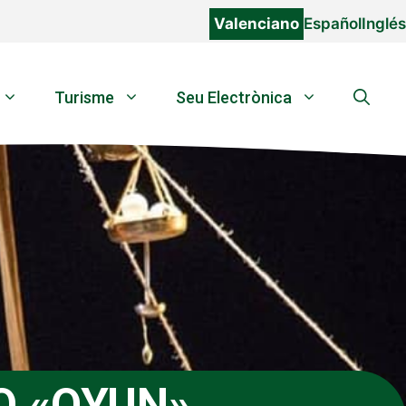
Valenciano
Español
Inglés
Turisme
Seu Electrònica
O «OYUN»