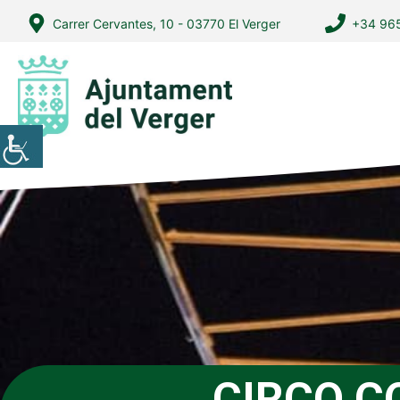
Vés
Carrer Cervantes, 10 - 03770 El Verger
+34 965
al
contingut
CIRCO C