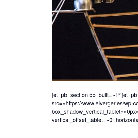
[et_pb_section bb_built=»1″][et_p
src=»https://www.elverger.es/wp-c
box_shadow_vertical_tablet=»0px
vertical_offset_tablet=»0″ horizont