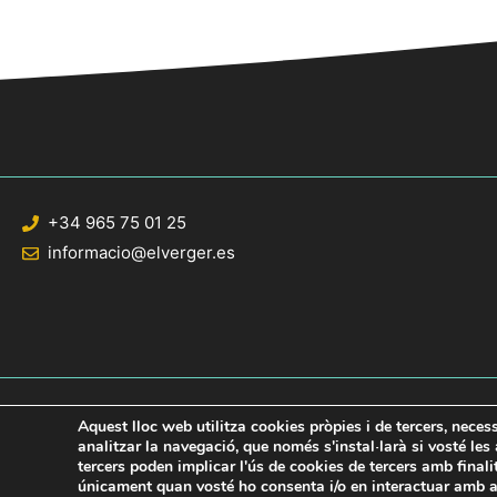
+34 965 75 01 25
informacio@elverger.es
Aquest lloc web utilitza cookies pròpies i de tercers, neces
analitzar la navegació, que només s'instal·larà si vosté le
tercers poden implicar l'ús de cookies de tercers amb final
© 2020 Web desarrollada por el Servicio de Informática de Diputación de Al
únicament quan vosté ho consenta i/o en interactuar amb aq