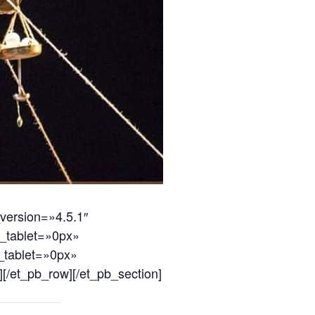
version=»4.5.1″
l_tablet=»0px»
_tablet=»0px»
][/et_pb_row][/et_pb_section]