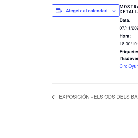
MOSTRA
Afegeix al calendari
DETALL
Data:
07/11/20
Hora:
18:00/19
Etiquete
l'Esdeve
Circ Oyu
EXPOSICIÓN «ELS ODS DELS B