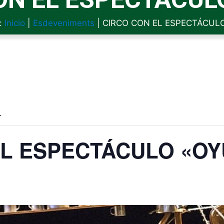
:
Inicio
|
Esdeveniments
|
CIRCO CON EL ESPECTÁCULO
.
EL ESPECTÁCULO «OY