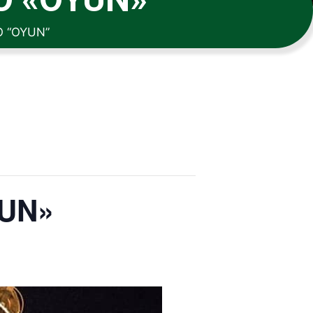
 “OYUN”
UN»