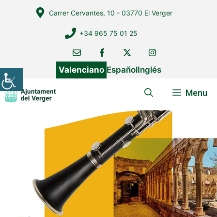
Vés
Carrer Cervantes, 10 - 03770 El Verger
al
contingut
+34 965 75 01 25
Valenciano
Español
Inglés
Menu