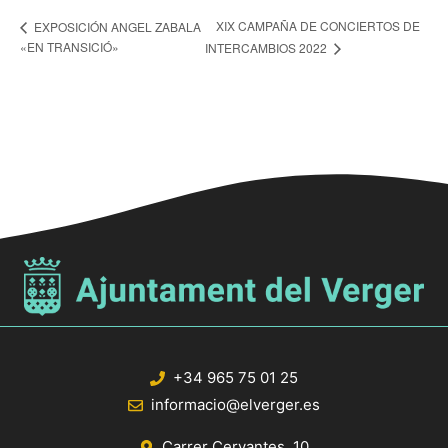
XIX CAMPAÑA DE CONCIERTOS DE
EXPOSICIÓN ANGEL ZABALA
«EN TRANSICIÓ»
INTERCAMBIOS 2022
+34 965 75 01 25
informacio@elverger.es
Carrer Cervantes, 10