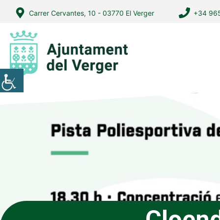
Vés
Carrer Cervantes, 10 - 03770 El Verger
+34 965
al
contingut
Cloend