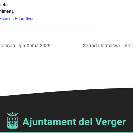
s de
niment:
Escoles Esportives
Cloenda lliga Xema 2025
Xarrada formativa. Int