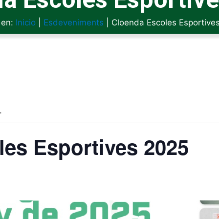
 en:
Inicio
|
Esdeveniments
|
Cloenda Escoles Esportive
.
es Esportives 2025