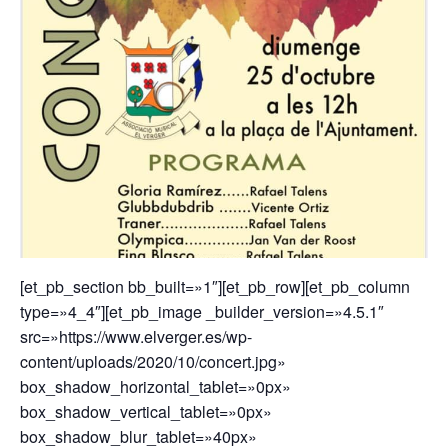
[et_pb_section bb_built=»1″][et_pb_row][et_pb_column
type=»4_4″][et_pb_image _builder_version=»4.5.1″
src=»https://www.elverger.es/wp-
content/uploads/2020/10/concert.jpg»
box_shadow_horizontal_tablet=»0px»
box_shadow_vertical_tablet=»0px»
box_shadow_blur_tablet=»40px»