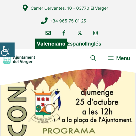
Vés
Carrer Cervantes, 10 - 03770 El Verger
al
contingut
+34 965 75 01 25
Valenciano
Español
Inglés
Menu