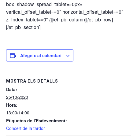
box_shadow_spread_tablet=»0px»
vertical_offset_tablet=»0″ horizontal_offset_tablet=»0″
z_index_tablet=»0″ /][/et_pb_column][/et_pb_row]
[/et_pb_section]
Afegeix al calendari
MOSTRA ELS DETALLS
Data:
25/10/2020
Hora:
13:00/14:00
Etiquetes de l'Esdeveniment:
Concert de la tardor