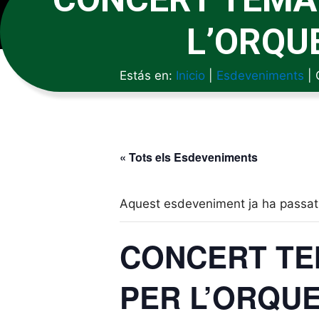
L’ORQU
Estás en:
Inicio
|
Esdeveniments
|
« Tots els Esdeveniments
Aquest esdeveniment ja ha passat
CONCERT TE
PER L’ORQU