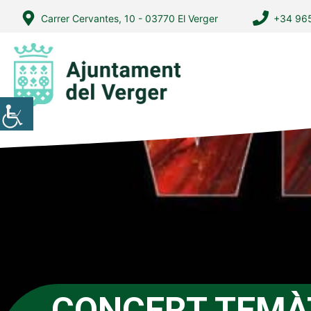
Vés
Carrer Cervantes, 10 - 03770 El Verger
+34 965
al
contingut
CONCERT TEMÀ