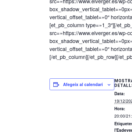
src=»https://www.elverger.es/wp-
box_shadow_vertical_tablet=»0px
vertical_offset_tablet=»0″ horizon
[et_pb_column type=»1_3″][/et_pb
src=»https://www.elverger.es/wp-
box_shadow_vertical_tablet=»0px
vertical_offset_tablet=»0″ horizon
[/et_pb_column][/et_pb_row][/et_pb
MOSTRA
Afegeix al calendari
DETALL
Data:
19/12/20
Hora:
20:00/21
Etiquete
l'Esdeve