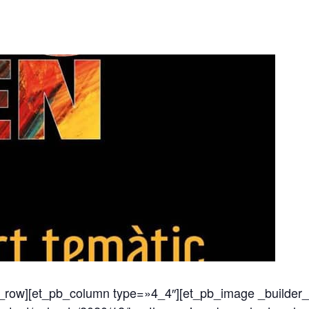
b_row][et_pb_column type=»4_4″][et_pb_image _builder_