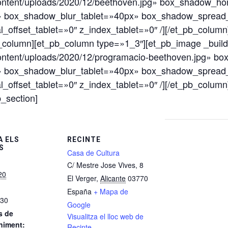
content/uploads/2020/12/beethoven.jpg» box_shadow_hor
» box_shadow_blur_tablet=»40px» box_shadow_spread
tal_offset_tablet=»0″ z_index_tablet=»0″ /][/et_pb_colum
_column][et_pb_column type=»1_3″][et_pb_image _build
content/uploads/2020/12/programacio-beethoven.jpg» b
» box_shadow_blur_tablet=»40px» box_shadow_spread
tal_offset_tablet=»0″ z_index_tablet=»0″ /][/et_pb_colu
_section]
 ELS
RECINTE
S
Casa de Cultura
C/ Mestre Jose Vives, 8
20
El Verger
,
Alicante
03770
España
+ Mapa de
:30
Google
s de
Visualitza el lloc web de
niment:
Recinte