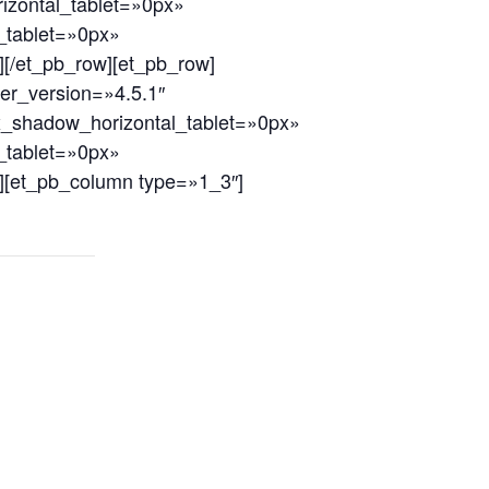
izontal_tablet=»0px»
_tablet=»0px»
n][/et_pb_row][et_pb_row]
er_version=»4.5.1″
ox_shadow_horizontal_tablet=»0px»
_tablet=»0px»
mn][et_pb_column type=»1_3″]