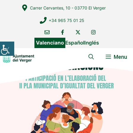
Vés
Carrer Cervantes, 10 - 03770 El Verger
al
contingut
+34 965 75 01 25
Valenciano
Español
Inglés
Menu