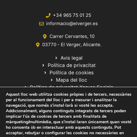
+34 965 75 01 25
informacio@elverger.es
Carrer Cervantes, 10
03770 - El Verger, Alicante.
Avis legal
Política de privacitat
Política de cookies
Mapa del lloc
Política de privacitat Xarxes Socials
Aquest lloc web utilitza cookies pròpies i de tercers, necessàries
per al funcionament del lloc i per a mesurar i analitzar la
navegació, que només s'instal·larà si vosté les accepta.
Addicionalment, alguns continguts integrats de tercers poden
implicar l'ús de cookies de tercers amb finalitats de
màrqueting/multimèdia, que s'instal·laran únicament quan vosté
ho consenta i/o en interactuar amb aquests continguts. Pot
© 2020 Web desarrollada por el Servicio de Informática de Diputación
acceptar, rebutjar o configurar les cookies no necessàries en
de Alicante