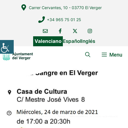
Vés
Carrer Cervantes, 10 - 03770 El Verger
al
contingut
+34 965 75 01 25
Valenciano
Español
Inglés
Menu