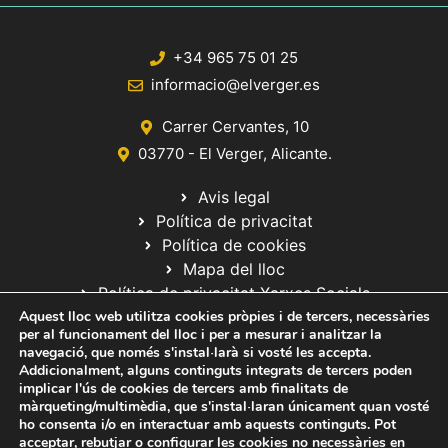
+34 965 75 01 25
informacio@elverger.es
Carrer Cervantes, 10
03770 - El Verger, Alicante.
Avis legal
Política de privacitat
Política de cookies
Mapa del lloc
Política de privacitat Xarxes Socials
Aquest lloc web utilitza cookies pròpies i de tercers, necessàries
per al funcionament del lloc i per a mesurar i analitzar la
navegació, que només s'instal·larà si vosté les accepta.
Addicionalment, alguns continguts integrats de tercers poden
implicar l'ús de cookies de tercers amb finalitats de
màrqueting/multimèdia, que s'instal·laran únicament quan vosté
ho consenta i/o en interactuar amb aquests continguts. Pot
© 2020 Web desarrollada por el Servicio de Informática de Diputación
acceptar, rebutjar o configurar les cookies no necessàries en
de Alicante