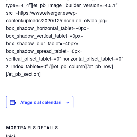
type=»4_4″][et_pb_image _builder_version=»4.5.1″
src=»https://www.elverger.es/wp-
content/uploads/2020/12/rincon-del-olvido.jpg»
box_shadow_horizontal_tablet=»0px»
box_shadow_vertical_tablet=»0px»
box_shadow_blur_tablet=»40px»
box_shadow_spread_tablet=»0px»
vertical_offset_tablet=»0″ horizontal_offset_tablet=»0″
z_index_tablet=»0″ /][/et_pb_column][/et_pb_row]
[/et_pb_section]
Afegeix al calendari
MOSTRA ELS DETALLS
Inici: