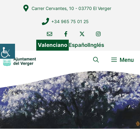
Vés
Carrer Cervantes, 10 - 03770 El Verger
al
contingut
+34 965 75 01 25
Valenciano
Español
Inglés
Menu