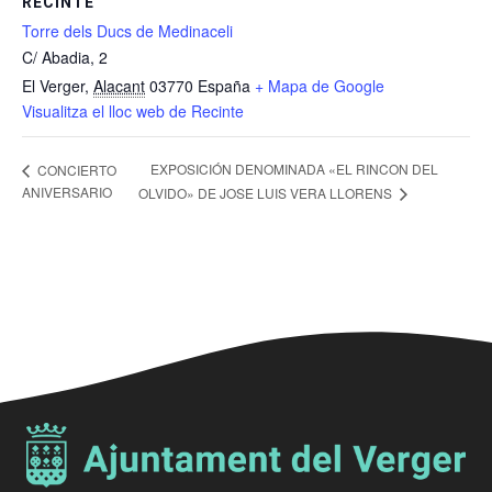
RECINTE
Torre dels Ducs de Medinaceli
C/ Abadia, 2
El Verger
,
Alacant
03770
España
+ Mapa de Google
Visualitza el lloc web de Recinte
EXPOSICIÓN DENOMINADA «EL RINCON DEL
CONCIERTO
ANIVERSARIO
OLVIDO» DE JOSE LUIS VERA LLORENS