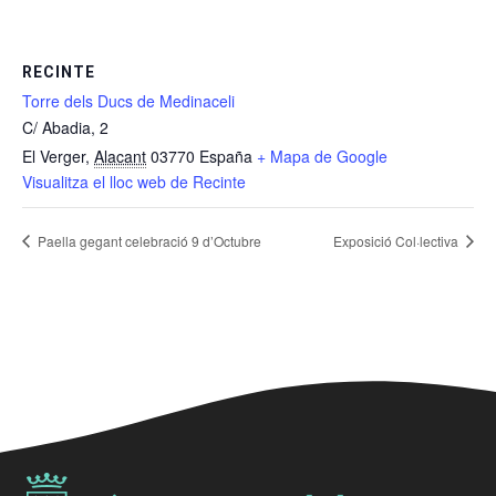
RECINTE
Torre dels Ducs de Medinaceli
C/ Abadia, 2
El Verger
,
Alacant
03770
España
+ Mapa de Google
Visualitza el lloc web de Recinte
Paella gegant celebració 9 d’Octubre
Exposició Col·lectiva