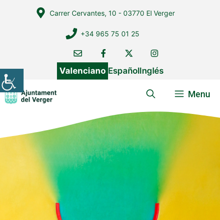
Vés
Carrer Cervantes, 10 - 03770 El Verger
al
contingut
+34 965 75 01 25
Valenciano
Español
Inglés
Menu