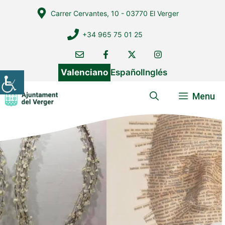
Vés
Carrer Cervantes, 10 - 03770 El Verger
al
contingut
+34 965 75 01 25
Valenciano
Español
Inglés
Menu