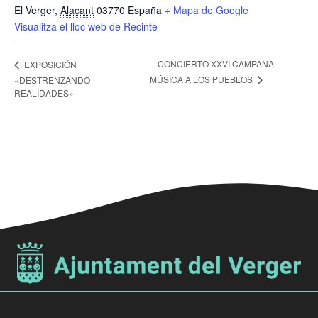
El Verger
,
Alacant
03770
España
+ Mapa de Google
Visualitza el lloc web de Recinte
CONCIERTO XXVI CAMPAÑA
EXPOSICIÓN
MÚSICA A LOS PUEBLOS
«DESTRENZANDO
REALIDADES»