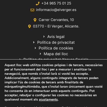
+34 965 75 01 25
informacio@elverger.es
Carrer Cervantes, 10
03770 - El Verger, Alicante.
Avis legal
Política de privacitat
Política de cookies
Mapa del lloc
Política de privacitat Xarxes Socials
Aquest lloc web utilitza cookies pròpies i de tercers, necessàries
per al funcionament del lloc i per a mesurar i analitzar la
navegació, que només s'instal·larà si vosté les accepta.
Addicionalment, alguns continguts integrats de tercers poden
implicar l'ús de cookies de tercers amb finalitats de
màrqueting/multimèdia, que s'instal·laran únicament quan vosté
ho consenta i/o en interactuar amb aquests continguts. Pot
© 2020 Web desarrollada por el Servicio de Informática de Diputación
acceptar, rebutjar o configurar les cookies no necessàries en
de Alicante
qualsevol moment als
ajustaments
.