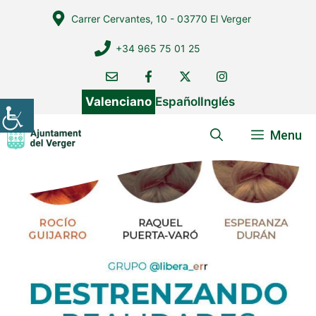
Vés
Carrer Cervantes, 10 - 03770 El Verger
al
contingut
+34 965 75 01 25
Valenciano
Español
Inglés
Menu