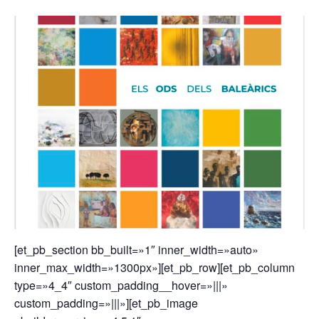
[et_pb_section bb_built=»1″ inner_width=»auto»
inner_max_width=»1300px»][et_pb_row][et_pb_column
type=»4_4″ custom_padding__hover=»|||»
custom_padding=»|||»][et_pb_image