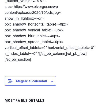
_builder_version=»4.5.1″
src=»https://www.elverger.es/wp-
content/uploads/2020/10/ods.jpg»
show_in_lightbox=»on»
box_shadow_horizontal_tablet=»0px»
box_shadow_vertical_tablet=»0px»
box_shadow_blur_tablet=»40px»
box_shadow_spread_tablet=»0px»
vertical_offset_tablet=»0″ horizontal_offset_tablet=»0″
z_index_tablet=»0″ /][/et_pb_column][/et_pb_row]
[/et_pb_section]
Afegeix al calendari
MOSTRA ELS DETALLS