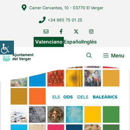
Vés
Carrer Cervantes, 10 - 03770 El Verger
al
contingut
+34 965 75 01 25
Valenciano
Español
Inglés
Menu