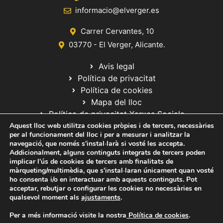
informacio@elverger.es
Carrer Cervantes, 10
03770 - El Verger, Alicante.
Avis legal
Política de privacitat
Política de cookies
Mapa del lloc
Política de privacitat Xarxes Socials
Aquest lloc web utilitza cookies pròpies i de tercers, necessàries
per al funcionament del lloc i per a mesurar i analitzar la
navegació, que només s'instal·larà si vosté les accepta.
Addicionalment, alguns continguts integrats de tercers poden
implicar l'ús de cookies de tercers amb finalitats de
màrqueting/multimèdia, que s'instal·laran únicament quan vosté
ho consenta i/o en interactuar amb aquests continguts. Pot
© 2020 Web desarrollada por el Servicio de Informática de Diputación
acceptar, rebutjar o configurar les cookies no necessàries en
de Alicante
qualsevol moment als
ajustaments
.
Per a més informació visite la nostra
Política de cookies
.