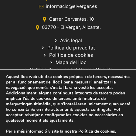
informacio@elverger.es
Carrer Cervantes, 10
03770 - El Verger, Alicante.
Avis legal
Política de privacitat
Política de cookies
Mapa del lloc
Política de privacitat Xarxes Socials
Aquest lloc web utilitza cookies pròpies i de tercers, necessàries
per al funcionament del lloc i per a mesurar i analitzar la
navegació, que només s'instal·larà si vosté les accepta.
Addicionalment, alguns continguts integrats de tercers poden
implicar l'ús de cookies de tercers amb finalitats de
màrqueting/multimèdia, que s'instal·laran únicament quan vosté
ho consenta i/o en interactuar amb aquests continguts. Pot
© 2020 Web desarrollada por el Servicio de Informática de Diputación
acceptar, rebutjar o configurar les cookies no necessàries en
de Alicante
qualsevol moment als
ajustaments
.
Per a més informació visite la nostra
Política de cookies
.