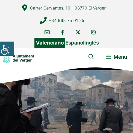
Vés
Carrer Cervantes, 10 - 03770 El Verger
al
contingut
+34 965 75 01 25
Valenciano
Español
Inglés
Menu