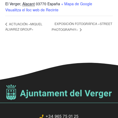
El Verger
,
Alacant
03770
España
+ Mapa de Google
Visualitza el lloc web de Recinte
EXPOSICIÓN FOTOGRÁFICA «STREET
ACTUACIÓN «MIQUEL
ÀLVAREZ GROUP»
PHOTOGRAPHY»
+34 965 75 01 25