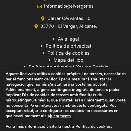
informacio@elverger.es
Carrer Cervantes, 10
03770 - El Verger, Alicante.
Avis legal
Política de privacitat
Política de cookies
Mapa del lloc
Política de privacitat Xarxes Socials
Aquest lloc web utilitza cookies pròpies i de tercers, necessàries
per al funcionament del lloc i per a mesurar i analitzar la
navegació, que només s'instal·larà si vosté les accepta.
Addicionalment, alguns continguts integrats de tercers poden
implicar l'ús de cookies de tercers amb finalitats de
màrqueting/multimèdia, que s'instal·laran únicament quan vosté
ho consenta i/o en interactuar amb aquests continguts. Pot
© 2020 Web desarrollada por el Servicio de Informática de Diputación
acceptar, rebutjar o configurar les cookies no necessàries en
de Alicante
qualsevol moment als
ajustaments
.
Per a més informació visite la nostra
Política de cookies
.