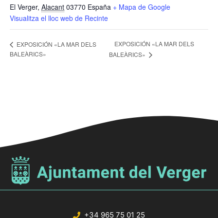
El Verger
,
Alacant
03770
España
+ Mapa de Google
Visualitza el lloc web de Recinte
EXPOSICIÓN «LA MAR DELS
EXPOSICIÓN «LA MAR DELS
BALEÀRICS»
BALEÀRICS»
+34 965 75 01 25