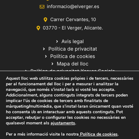
informacio@elverger.es
Carrer Cervantes, 10
03770 - El Verger, Alicante.
Avis legal
Política de privacitat
Política de cookies
Mapa del lloc
Política de privacitat Xarxes Socials
Aquest lloc web utilitza cookies pròpies i de tercers, necessàries
per al funcionament del lloc i per a mesurar i analitzar la
navegació, que només s'instal·larà si vosté les accepta.
Addicionalment, alguns continguts integrats de tercers poden
implicar l'ús de cookies de tercers amb finalitats de
màrqueting/multimèdia, que s'instal·laran únicament quan vosté
ho consenta i/o en interactuar amb aquests continguts. Pot
© 2020 Web desarrollada por el Servicio de Informática de Diputación
acceptar, rebutjar o configurar les cookies no necessàries en
de Alicante
qualsevol moment als
ajustaments
.
Per a més informació visite la nostra
Política de cookies
.