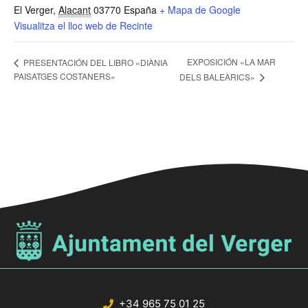
El Verger
,
Alacant
03770
España
+ Mapa de Google
Visualitza el lloc web de Recinte
EXPOSICIÓN «LA MAR
PRESENTACIÓN DEL LIBRO «DIÀNIA
PAISATGES COSTANERS»
DELS BALEÀRICS»
+34 965 75 01 25