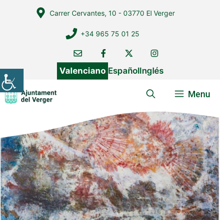
Vés
Carrer Cervantes, 10 - 03770 El Verger
al
contingut
+34 965 75 01 25
Valenciano
Español
Inglés
Menu