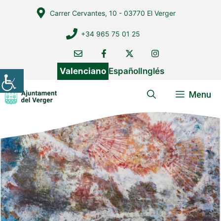
Vés
Carrer Cervantes, 10 - 03770 El Verger
al
contingut
+34 965 75 01 25
Valenciano
Español
Inglés
Menu