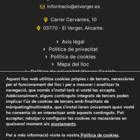
informacio@elverger.es
Carrer Cervantes, 10
03770 - El Verger, Alicante.
Avis legal
Política de privacitat
Política de cookies
Mapa del lloc
Política de privacitat Xarxes Socials
Aquest lloc web utilitza cookies pròpies i de tercers, necessàries
per al funcionament del lloc i per a mesurar i analitzar la
navegació, que només s'instal·larà si vosté les accepta.
Addicionalment, alguns continguts integrats de tercers poden
implicar l'ús de cookies de tercers amb finalitats de
màrqueting/multimèdia, que s'instal·laran únicament quan vosté
ho consenta i/o en interactuar amb aquests continguts. Pot
© 2020 Web desarrollada por el Servicio de Informática de Diputación
acceptar, rebutjar o configurar les cookies no necessàries en
de Alicante
qualsevol moment als
ajustaments
.
Per a més informació visite la nostra
Política de cookies
.