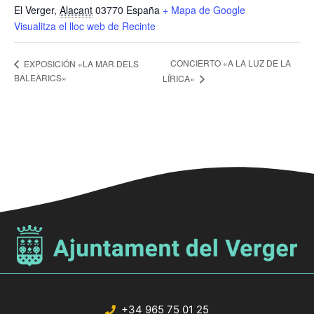
El Verger
,
Alacant
03770
España
+ Mapa de Google
Visualitza el lloc web de Recinte
CONCIERTO «A LA LUZ DE LA
EXPOSICIÓN «LA MAR DELS
BALEÀRICS»
LÍRICA»
+34 965 75 01 25