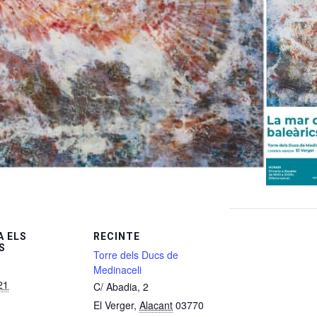
 ELS
RECINTE
S
Torre dels Ducs de
Medinaceli
21
C/ Abadia, 2
El Verger
,
Alacant
03770