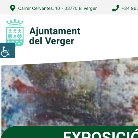
Vés
Carrer Cervantes, 10 - 03770 El Verger
+34 965
al
contingut
EXPOSICI