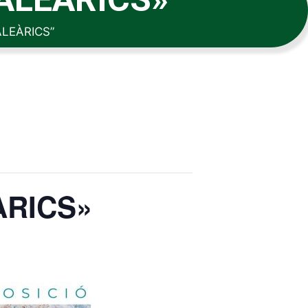
ALEÀRICS”
ÀRICS»