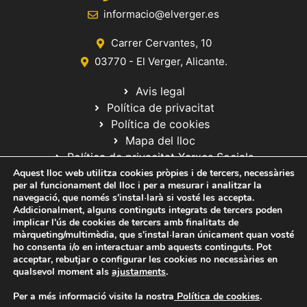
informacio@elverger.es
Carrer Cervantes, 10
03770 - El Verger, Alicante.
Avis legal
Política de privacitat
Política de cookies
Mapa del lloc
Política de privacitat Xarxes Socials
Aquest lloc web utilitza cookies pròpies i de tercers, necessàries
per al funcionament del lloc i per a mesurar i analitzar la
navegació, que només s'instal·larà si vosté les accepta.
Addicionalment, alguns continguts integrats de tercers poden
implicar l'ús de cookies de tercers amb finalitats de
màrqueting/multimèdia, que s'instal·laran únicament quan vosté
ho consenta i/o en interactuar amb aquests continguts. Pot
© 2020 Web desarrollada por el Servicio de Informática de Diputación
acceptar, rebutjar o configurar les cookies no necessàries en
de Alicante
qualsevol moment als
ajustaments
.
Per a més informació visite la nostra
Política de cookies
.