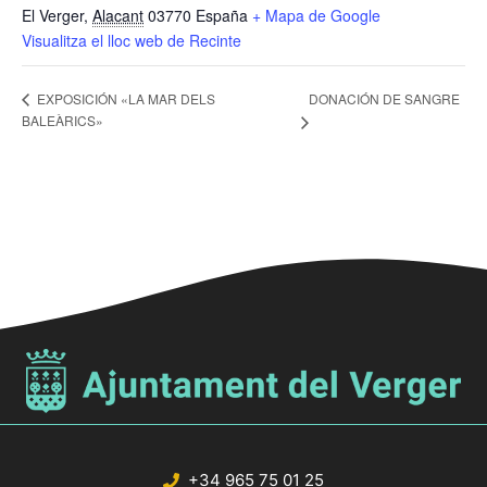
El Verger
,
Alacant
03770
España
+ Mapa de Google
Visualitza el lloc web de Recinte
DONACIÓN DE SANGRE
EXPOSICIÓN «LA MAR DELS
BALEÀRICS»
+34 965 75 01 25