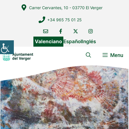
Vés
Carrer Cervantes, 10 - 03770 El Verger
al
contingut
+34 965 75 01 25
Valenciano
Español
Inglés
Menu