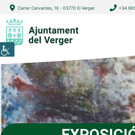
Vés
Carrer Cervantes, 10 - 03770 El Verger
+34 965
al
contingut
EXPOSICI