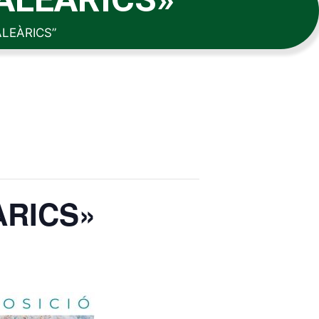
ALEÀRICS”
ÀRICS»