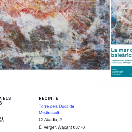
 ELS
RECINTE
S
Torre dels Ducs de
Medinaceli
21
C/ Abadia, 2
El Verger
,
Alacant
03770