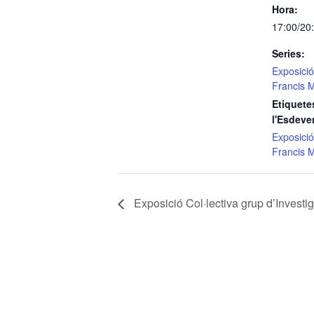
Hora:
17:00/20
Series:
Exposici
Francis M
Etiquete
l'Esdeve
Exposici
Francis M
Exposició Col·lectiva grup d’Investi