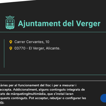
Carrer Cervantes, 10
03770 - El Verger, Alicante.
sàries per al funcionament del lloc i per a mesurar i
s accepta. Addicionalment, alguns continguts integrats de
itats de màrqueting/multimèdia, que s'instal·laran
icante
uests continguts. Pot acceptar, rebutjar o configurar les
nts
.