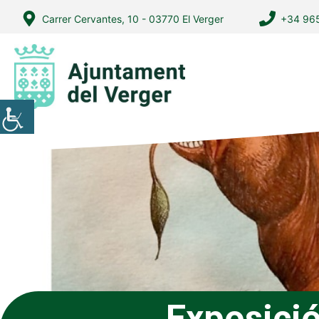
Vés
Carrer Cervantes, 10 - 03770 El Verger
+34 965
al
contingut
Exposició