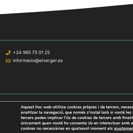
+34 965 75 01 25
informacio@elverger.es
Aquest lloc web utilitza cookies pròpies i de tercers, neces
analitzar la navegació, que només s'instal·larà si vosté le
tercers poden implicar l'ús de cookies de tercers amb final
© 2020 Web desarrollada por el Servicio de Informática de Diputación de Al
únicament quan vosté ho consenta i/o en interactuar amb aq
cookies no necessàries en qualsevol moment als
ajustame