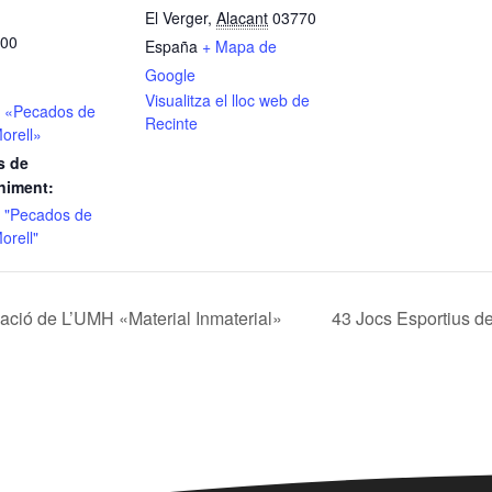
El Verger
,
Alacant
03770
:00
España
+ Mapa de
Google
Visualitza el lloc web de
ó «Pecados de
Recinte
orell»
s de
niment:
ó "Pecados de
orell"
gació de L’UMH «Material Inmaterial»
43 Jocs Esportius d