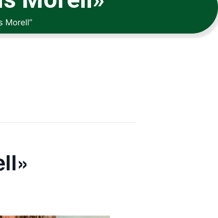
s Morell”
ll»