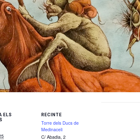
 ELS
RECINTE
S
Torre dels Ducs de
Medinaceli
25
C/ Abadia, 2