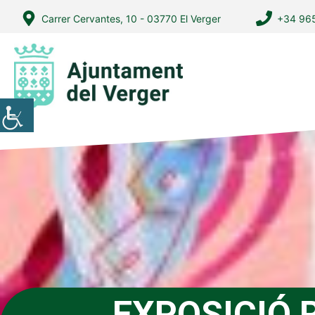
Vés
Carrer Cervantes, 10 - 03770 El Verger
+34 965
al
contingut
EXPOSICIÓ 