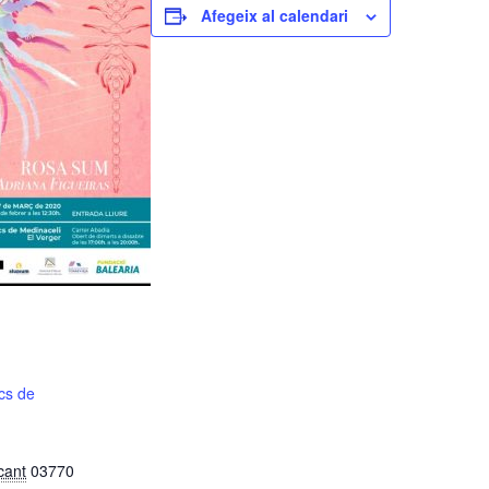
Afegeix al calendari
cs de
cant
03770