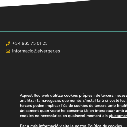
+34 965 75 01 25
informacio@elverger.es
Aquest lloc web utilitza cookies pròpies i de tercers, neces
analitzar la navegació, que només s'instal·larà si vosté le
tercers poden implicar l'ús de cookies de tercers amb final
© 2020 Web desarrollada por el Servicio de Informática de Diputación de Al
únicament quan vosté ho consenta i/o en interactuar amb aq
cookies no necessàries en qualsevol moment als
ajustame
Per a més informació visite la nostra
Política de cookies
.